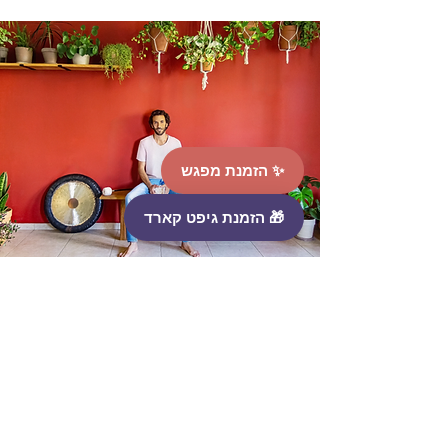
✨ הזמנת מפגש
🎁 הזמנת גיפט קארד
כתובת: ש״י עגנון 18 א׳, הוד השרון
תקנון אתר