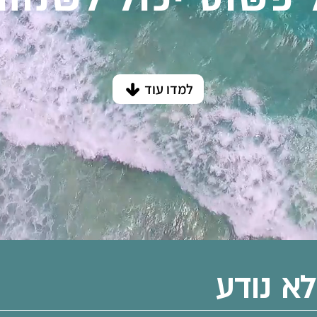
למדו עוד
א נודע