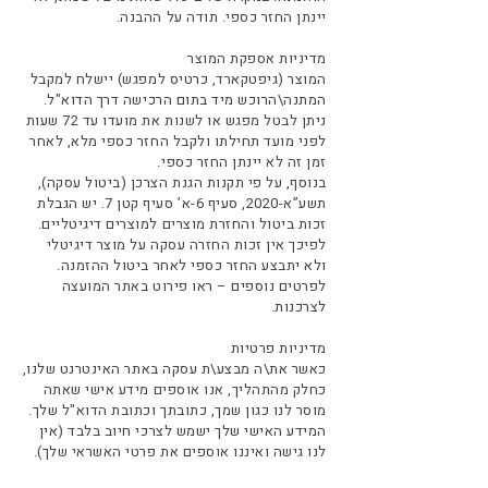
יינתן החזר כספי. תודה על ההבנה.
מדיניות אספקת המוצר
המוצר (גיפטקארד, כרטיס למפגש) יישלח למקבל
המתנה\הרוכש מיד בתום הרכישה דרך הדוא"ל.
ניתן לבטל מפגש או לשנות את מועדו עד 72 שעות
לפני מועד תחילתו ולקבל החזר כספי מלא, לאחר
זמן זה לא יינתן החזר כספי.
בנוסף, על פי תקנות הגנת הצרכן (ביטול עסקה),
תשע”א-2020, סעיף 6-א’ סעיף קטן 7. יש הגבלת
זכות ביטול והחזרת מוצרים למוצרים דיגיטליים.
לפיכך אין זכות החזרה עסקה על מוצר דיגיטלי
ולא יתבצע החזר כספי לאחר ביטול ההזמנה.
לפרטים נוספים – ראו פירוט באתר המועצה
לצרכנות.
מדיניות פרטיות
כאשר את\ה מבצע\ת עסקה באתר האינטרנט שלנו,
כחלק מהתהליך, אנו אוספים מידע אישי שאתה
מוסר לנו כגון שמך, כתובתך וכתובת הדוא"ל שלך.
המידע האישי שלך ישמש לצרכי חיוב בלבד (אין
לנו גישה ואיננו אוספים את פרטי האשראי שלך).