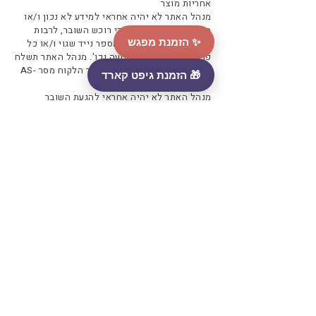
אחריות מוצר
מנהל האתר לא יהיה אחראי למידע לא נכון ו/או
מדויק אשר הוקלד על ידי רוכש השובר, לרבות
✨ הזמנת מפגש
כתובת מייל שגויה ו/או מספר נייד שגוי ו/או כל
פרט לא נכון/עדכני/מטעה וכו'. מנהל האתר תשלח
את השובר בהתאם לפרטים אשר הלקוח מסר AS-
🎁 הזמנת גיפט קארד
IS.
מנהל האתר לא יהיה אחראי להגעת השובר
למקבל/ת השובר, לרבות במקרים של סינון ע"י
ספאם או לקוח שאינו מנוי לקבלת שירותי תוכן
בהודעות טקסט, או שתיבת הדוא"ל של הנמען
מלאה וכיו"ב.
כתובת: ש״י עגנון 18 א׳, הוד השרון
תקנון אתר