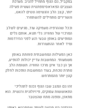
במקביל, גם הגוף מתחיל להגיב: מערכת
העצבים הפאראסימפתטית נעשית פעילה
יותר, קצב הלב והנשימה נוטים להאט,
והשרירים מתחילים להשתחרר.
וככל שההרפיה מעמיקה עוד, מגיעים לשלב
המרכזי של החוויה: גלי תטא, אותם גלים
המופיעים באופן טבעי רגע לפני ההירדמות
ומיד לאחר ההתעוררות.
כאן הפעילות המחשבתית פוחתת באופן
משמעותי. המחשבות עדיין יכולות להופיע,
אך הן כבר אינן מרכז החוויה. תשומת הלב
נותרת נוכחת, בעוד המחשבות הופכות לחלק
קטן יותר מהמתרחש.
זהו גם המצב שבו הגוף נכנס לתהליכי
התאוששות עמוקים, פיזיולוגית ורגשית. הוא
מתאזן, ומפנה מתח שהצטבר.
ההרפיה הזו מגיעה לעומק שמתבטא באופן